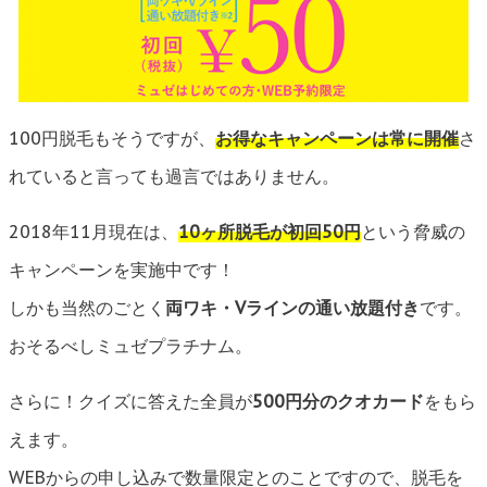
100円脱毛もそうですが、
お得なキャンペーンは常に開催
さ
れていると言っても過言ではありません。
2018年11月現在は、
10ヶ所脱毛が初回50円
という脅威の
キャンペーンを実施中です！
しかも当然のごとく
両ワキ・Vラインの通い放題付き
です。
おそるべしミュゼプラチナム。
さらに！クイズに答えた全員が
500円分のクオカード
をもら
えます。
WEBからの申し込みで数量限定とのことですので、脱毛を