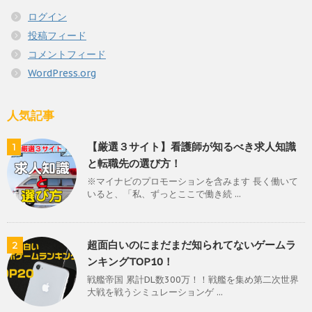
ログイン
投稿フィード
コメントフィード
WordPress.org
人気記事
【厳選３サイト】看護師が知るべき求人知識
1
と転職先の選び方！
※マイナビのプロモーションを含みます 長く働いて
いると、「私、ずっとここで働き続 ...
超面白いのにまだまだ知られてないゲームラ
2
ンキングTOP10！
戦艦帝国 累計DL数300万！！戦艦を集め第二次世界
大戦を戦うシミュレーションゲ ...