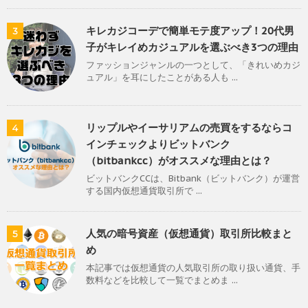
キレカジコーデで簡単モテ度アップ！20代男
3
子がキレイめカジュアルを選ぶべき3つの理由
ファッションジャンルの一つとして、「きれいめカジ
ュアル」を耳にしたことがある人も ...
リップルやイーサリアムの売買をするならコ
4
インチェックよりビットバンク
（bitbankcc）がオススメな理由とは？
ビットバンクCCは、Bitbank（ビットバンク）が運営
する国内仮想通貨取引所で ...
人気の暗号資産（仮想通貨）取引所比較まと
5
め
本記事では仮想通貨の人気取引所の取り扱い通貨、手
数料などを比較して一覧でまとめま ...