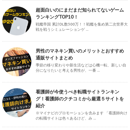
超面白いのにまだまだ知られてないゲーム
ランキングTOP10！
戦艦帝国 累計DL数300万！！戦艦を集め第二次世界大
戦を戦うシミュレーションゲ ...
男性のマネキン買いのメリットとおすすめ
通販サイトまとめ
季節の移り変わりや新生活などは心機一転、新しい自
分になりたいと考える男性が、一番 ...
看護師が今使うべき転職サイトランキン
グ！看護師のクチコミから厳選５サイトを
紹介
※マイナビのプロモーションを含みます 「看護師向け
の転職サイトは色々あるけど、み ...