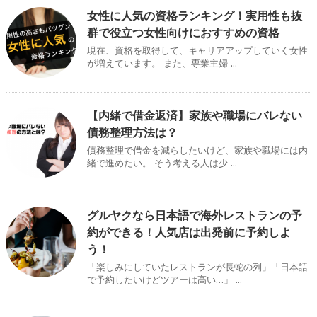
女性に人気の資格ランキング！実用性も抜
群で役立つ女性向けにおすすめの資格
現在、資格を取得して、キャリアアップしていく女性
が増えています。 また、専業主婦 ...
【内緒で借金返済】家族や職場にバレない
債務整理方法は？
債務整理で借金を減らしたいけど、家族や職場には内
緒で進めたい。 そう考える人は少 ...
グルヤクなら日本語で海外レストランの予
約ができる！人気店は出発前に予約しよ
う！
「楽しみにしていたレストランが長蛇の列」「日本語
で予約したいけどツアーは高い…」 ...