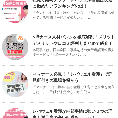
に勧めたいランキングNo.1！
「今より少し収入を増やしたいな」「他の看護師も使
っている転職サービスが知りたい」 ...
NJBナース人材バンクを徹底解剖！メリット
デメリットや口コミ評判もまとめて紹介！
本記事では、日本全国に事業を持つ大手看護師転職支
援サービス「NJBナース人材バン ...
ママナース必見！「レバウェル看護」で託
児所付きの職場を探そう
「ママナースに理解のある職場で子育てと仕事を両立
したい」「子供がまだ小さいから託 ...
レバウェル看護が内部事情に強い３つの理
由！満足度の高い転職をしよう！