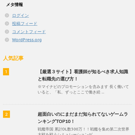
メタ情報
ログイン
投稿フィード
コメントフィード
WordPress.org
人気記事
【厳選３サイト】看護師が知るべき求人知識
1
と転職先の選び方！
※マイナビのプロモーションを含みます 長く働いて
いると、「私、ずっとここで働き続 ...
超面白いのにまだまだ知られてないゲームラ
2
ンキングTOP10！
戦艦帝国 累計DL数300万！！戦艦を集め第二次世界
大戦を戦うシミュレーションゲ ...