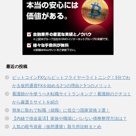
最近の投稿
ビットコインFXならビットフライヤーライトニング！5分でわ
かる仮想通貨FXを始める2つの理由と5つのメリット
看護師が今使うべき転職サイトランキング！看護師のクチコミ
から厳選５サイトを紹介
簡単に取れて転職（就職）に役立つ国家資格３選！
【内緒で借金返済】家族や職場にバレない債務整理方法は？
人気の暗号資産（仮想通貨）取引所比較まとめ