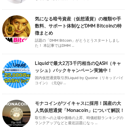
気になる暗号資産（仮想通貨）の種類や手
数料、サポート体制などDMM Bitcoinの特
徴まとめ
話題の「DMM Bitcoin」がとうとうスタートしまし
た！ 本記事ではDMM ...
Liquidで最大2万3千円相当のQASH（キャ
ッシュ）バックキャンペーン実施中！
国内仮想通貨取引所Liquid by Quoine（リキッドバイ
コイン）（元QU ...
モナコインがツイキャスに採用！国産の大
人気仮想通貨「Monacoin」について解説！
取引所への上場や価格の上昇、時価総額ランキングの
ランクアップなどと最近話題になっ ...