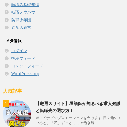
転職の基礎知識
転職ノウハウ
防弾少年団
飲食店経営
メタ情報
ログイン
投稿フィード
コメントフィード
WordPress.org
人気記事
【厳選３サイト】看護師が知るべき求人知識
1
と転職先の選び方！
※マイナビのプロモーションを含みます 長く働いて
いると、「私、ずっとここで働き続 ...