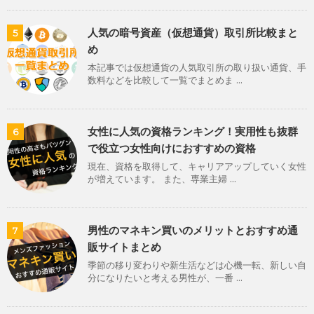
人気の暗号資産（仮想通貨）取引所比較まと
5
め
本記事では仮想通貨の人気取引所の取り扱い通貨、手
数料などを比較して一覧でまとめま ...
女性に人気の資格ランキング！実用性も抜群
6
で役立つ女性向けにおすすめの資格
現在、資格を取得して、キャリアアップしていく女性
が増えています。 また、専業主婦 ...
男性のマネキン買いのメリットとおすすめ通
7
販サイトまとめ
季節の移り変わりや新生活などは心機一転、新しい自
分になりたいと考える男性が、一番 ...