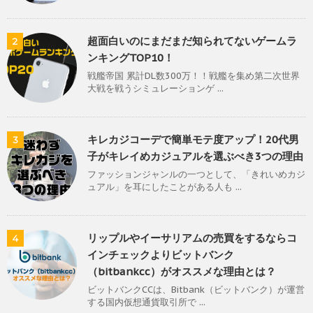
超面白いのにまだまだ知られてないゲームラ
2
ンキングTOP10！
戦艦帝国 累計DL数300万！！戦艦を集め第二次世界
大戦を戦うシミュレーションゲ ...
キレカジコーデで簡単モテ度アップ！20代男
3
子がキレイめカジュアルを選ぶべき3つの理由
ファッションジャンルの一つとして、「きれいめカジ
ュアル」を耳にしたことがある人も ...
リップルやイーサリアムの売買をするならコ
4
インチェックよりビットバンク
（bitbankcc）がオススメな理由とは？
ビットバンクCCは、Bitbank（ビットバンク）が運営
する国内仮想通貨取引所で ...