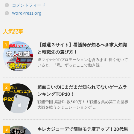
コメントフィード
WordPress.org
人気記事
【厳選３サイト】看護師が知るべき求人知識
1
と転職先の選び方！
※マイナビのプロモーションを含みます 長く働いて
いると、「私、ずっとここで働き続 ...
超面白いのにまだまだ知られてないゲームラ
2
ンキングTOP10！
戦艦帝国 累計DL数300万！！戦艦を集め第二次世界
大戦を戦うシミュレーションゲ ...
キレカジコーデで簡単モテ度アップ！20代男
3