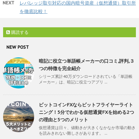
NEXT
レバレッジ取引対応の国内暗号資産（仮想通貨）取引所
を徹底比較！
購読する
NEW POST
暗記に役立つ単語帳メーカーの口コミ,評判,３
つの特徴を完全紹介
シリーズ累計40万ダウンロードされている「単語帳
メーカー」は、暗記に役立つアプリ ...
ビットコインFXならビットフライヤーライト
ニング！5分でわかる仮想通貨FXを始める2つ
の理由と5つのメリット
仮想通貨は日々、値動きが大きくなかなか市場の動き
を読みきれない難しさがあります。 ...