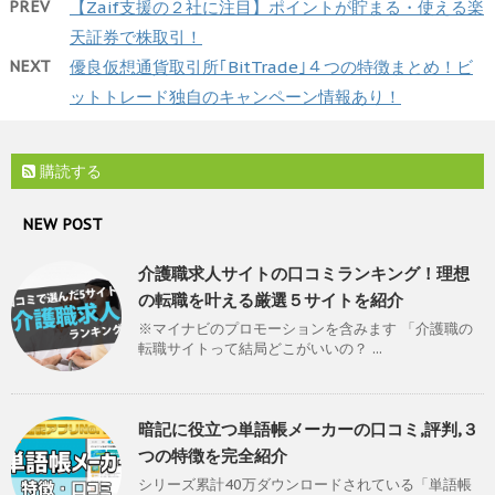
PREV
【Zaif支援の２社に注目】ポイントが貯まる・使える楽
天証券で株取引！
NEXT
優良仮想通貨取引所｢BitTrade｣４つの特徴まとめ！ビ
ットトレード独自のキャンペーン情報あり！
購読する
NEW POST
介護職求人サイトの口コミランキング！理想
の転職を叶える厳選５サイトを紹介
※マイナビのプロモーションを含みます 「介護職の
転職サイトって結局どこがいいの？ ...
暗記に役立つ単語帳メーカーの口コミ,評判,３
つの特徴を完全紹介
シリーズ累計40万ダウンロードされている「単語帳