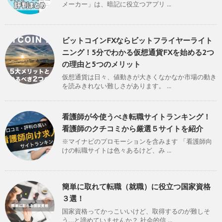
メーカー」は、暗記に役立つアプリ ...
ビットコインFXならビットフライヤーライト
ニング！5分でわかる仮想通貨FXを始める2つ
の理由と5つのメリット
仮想通貨は日々、値動きが大きくなかなか市場の動き
を読みきれない難しさがあります。 ...
看護師が今使うべき転職サイトランキング！
看護師のクチコミから厳選５サイトを紹介
※マイナビのプロモーションを含みます 「看護師向
けの転職サイトは色々あるけど、み ...
簡単に取れて転職（就職）に役立つ国家資格
３選！
国家資格ってかっこいいけど、取得するのが難しそ
う…と諦めていませんか？ 社会的信 ...