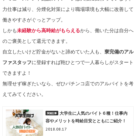
力仕事は減り、分煙化対策により職場環境も大幅に改善して
働きやすさがぐっとアップ。
しかも
未経験から高時給がもらえる
から、働いた分は自分へ
のご褒美として還元できます。
自立したいけど貯金がないと諦めていた人も、
寮完備のアル
ファスタッフ
に登録すれば鞄ひとつで一人暮らしがスタート
できますよ！
無理せず稼ぎたいなら、ぜひパチンコ店でのアルバイトを考
えてみてください。
大学生に人気のバイト６種！仕事内
容やメリットを時給目安とともにご紹介！
2018.08.17