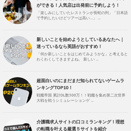
ができる！人気店は出発前に予約しよう！
「楽しみにしていたレストランが長蛇の列」「日本語
で予約したいけどツアーは高い…」 ...
新しいことを始めようとしているあなたへ｜
迷っているなら英語がおすすめ！
「何か新しいことをはじめてみようかな」と考えると
わくわくしてきますよね。 新しい ...
超面白いのにまだまだ知られてないゲームラ
ンキングTOP10！
戦艦帝国 累計DL数300万！！戦艦を集め第二次世界
大戦を戦うシミュレーションゲ ...
介護職求人サイトの口コミランキング！理想
の転職を叶える厳選５サイトを紹介