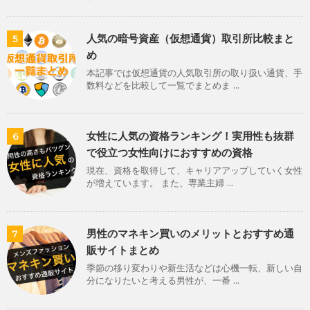
人気の暗号資産（仮想通貨）取引所比較まと
5
め
本記事では仮想通貨の人気取引所の取り扱い通貨、手
数料などを比較して一覧でまとめま ...
女性に人気の資格ランキング！実用性も抜群
6
で役立つ女性向けにおすすめの資格
現在、資格を取得して、キャリアアップしていく女性
が増えています。 また、専業主婦 ...
男性のマネキン買いのメリットとおすすめ通
7
販サイトまとめ
季節の移り変わりや新生活などは心機一転、新しい自
分になりたいと考える男性が、一番 ...