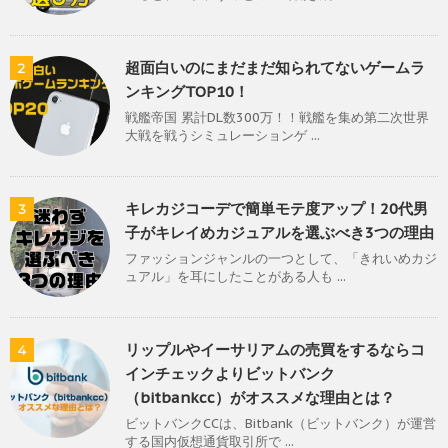
超面白いのにまだまだ知られてないゲームラ
2
ンキングTOP10！
戦艦帝国 累計DL数300万！！戦艦を集め第二次世界
大戦を戦うシミュレーションゲ ...
キレカジコーデで簡単モテ度アップ！20代男
3
子がキレイめカジュアルを選ぶべき3つの理由
ファッションジャンルの一つとして、「きれいめカジ
ュアル」を耳にしたことがある人も ...
リップルやイーサリアムの売買をするならコ
4
インチェックよりビットバンク
（bitbankcc）がオススメな理由とは？
ビットバンクCCは、Bitbank（ビットバンク）が運営
する国内仮想通貨取引所で ...