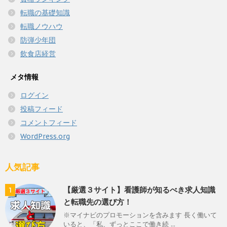
転職の基礎知識
転職ノウハウ
防弾少年団
飲食店経営
メタ情報
ログイン
投稿フィード
コメントフィード
WordPress.org
人気記事
【厳選３サイト】看護師が知るべき求人知識
1
と転職先の選び方！
※マイナビのプロモーションを含みます 長く働いて
いると、「私、ずっとここで働き続 ...