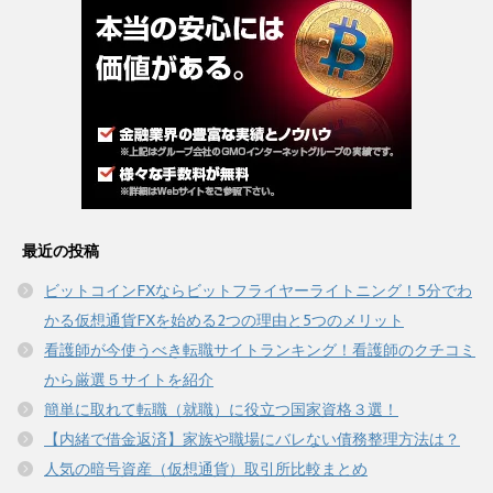
最近の投稿
ビットコインFXならビットフライヤーライトニング！5分でわ
かる仮想通貨FXを始める2つの理由と5つのメリット
看護師が今使うべき転職サイトランキング！看護師のクチコミ
から厳選５サイトを紹介
簡単に取れて転職（就職）に役立つ国家資格３選！
【内緒で借金返済】家族や職場にバレない債務整理方法は？
人気の暗号資産（仮想通貨）取引所比較まとめ