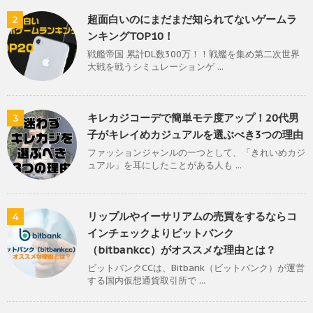
超面白いのにまだまだ知られてないゲームラ
2
ンキングTOP10！
戦艦帝国 累計DL数300万！！戦艦を集め第二次世界
大戦を戦うシミュレーションゲ ...
キレカジコーデで簡単モテ度アップ！20代男
3
子がキレイめカジュアルを選ぶべき3つの理由
ファッションジャンルの一つとして、「きれいめカジ
ュアル」を耳にしたことがある人も ...
リップルやイーサリアムの売買をするならコ
4
インチェックよりビットバンク
（bitbankcc）がオススメな理由とは？
ビットバンクCCは、Bitbank（ビットバンク）が運営
する国内仮想通貨取引所で ...