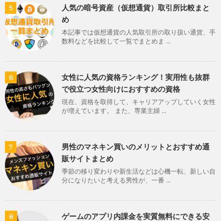
人気の暗号資産（仮想通貨）取引所比較まと
5
め
本記事では仮想通貨の人気取引所の取り扱い通貨、手
数料などを比較して一覧でまとめま ...
女性に人気の資格ランキング！実用性も抜群
6
で役立つ女性向けにおすすめの資格
現在、資格を取得して、キャリアアップしていく女性
が増えています。 また、専業主婦 ...
男性のマネキン買いのメリットとおすすめ通
7
販サイトまとめ
季節の移り変わりや新生活などは心機一転、新しい自
分になりたいと考える男性が、一番 ...
ゲームのアプリ内課金を実質無料にできる安
8